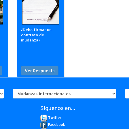
¿Debo firmar un
contrato de
mudanza?
Ver Respuesta
Siguenos en...
Twitter
Facebook