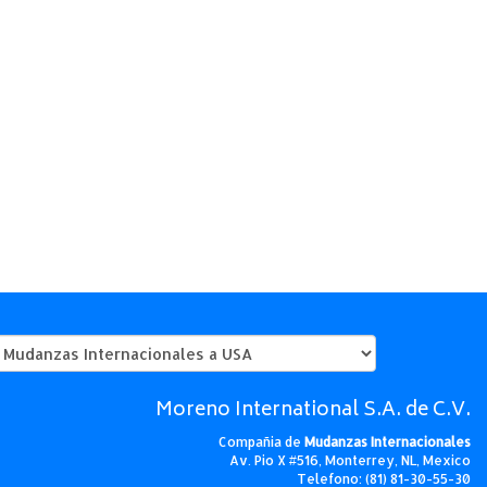
Moreno International S.A. de C.V.
Compañia de
Mudanzas Internacionales
Av. Pio X #516, Monterrey, NL, Mexico
Telefono: (81) 81-30-55-30