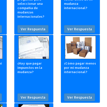
seleccionar una
mudanza
compañía de
internacional?
mudanzas
internacionales?
Ver Respuesta
Ver Respuesta
mi
¿Hay que pagar
¿Cómo pagar menos
impuestos en la
por mi mudanza
mudanza?
internacional?
Ver Respuesta
Ver Respuesta