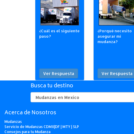
¿Cuál es el siguiente
¿Porqué necesito
paso?
asegurar mi
mudanza?
Ver Respuesta
Ver Respuesta
Busca tu destino
Acerca de Nosotros
Mudanzas
Servicio de Mudanzas CDMX|DF | MTY | SLP
Consejos para tu Mudanza