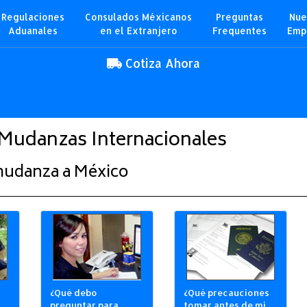
Regulaciones
Consulados Méxicanos
Preguntas
Nue
Aduanales
en el Extranjero
Frequentes
Emp
Cotiza Ahora
Mudanzas Internacionales
mudanza a México
¿Qué debo
¿Qué precauciones
preguntar para
tomar antes de mi