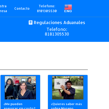
stra
Telefono:
Contacto
resa
8181305530
Regulaciones Aduanales
Telefono:
8181305530
¿Me pueden
¿Quieres saber más
asesorar sin costo?
sobre Moreno