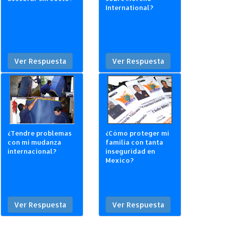
International?
Ver Respuesta
Ver Respuesta
¿Tendre problemas
¿Cómo proteger mi
con mi mudanza
familia con tanta
internacional?
inseguridad en
Mexico?
Ver Respuesta
Ver Respuesta