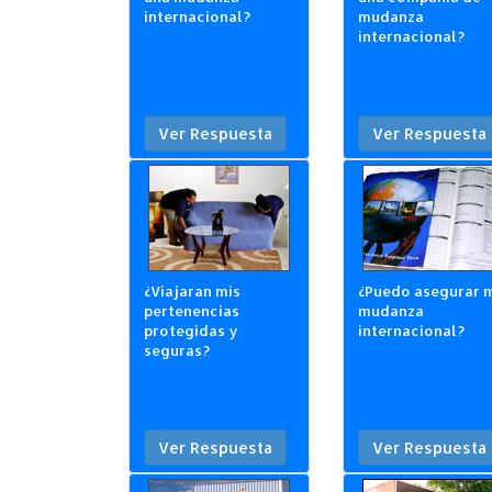
internacional?
mudanza
internacional?
Ver Respuesta
Ver Respuesta
¿Viajaran mis
¿Puedo asegurar 
pertenencias
mudanza
protegidas y
internacional?
seguras?
Ver Respuesta
Ver Respuesta