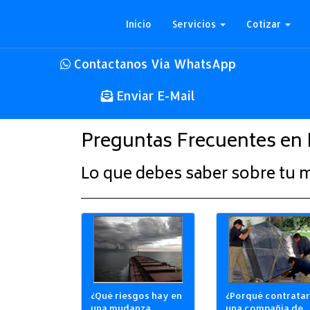
Inicio
Servicios
Cotizar
Contactanos Via WhatsApp
Enviar E-Mail
Preguntas Frecuentes en 
Lo que debes saber sobre tu 
¿Qué riesgos hay en
¿Porqué contratar
una mudanza
una compañía de