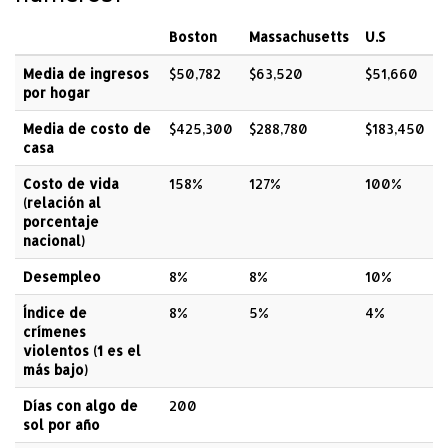
Boston
Massachusetts
U.S
Media de ingresos
$50,782
$63,520
$51,660
por hogar
Media de costo de
$425,300
$288,780
$183,450
casa
Costo de vida
158%
127%
100%
(relación al
porcentaje
nacional)
Desempleo
8%
8%
10%
Índice de
8%
5%
4%
crímenes
violentos (1 es el
más bajo)
Días con algo de
200
sol por año