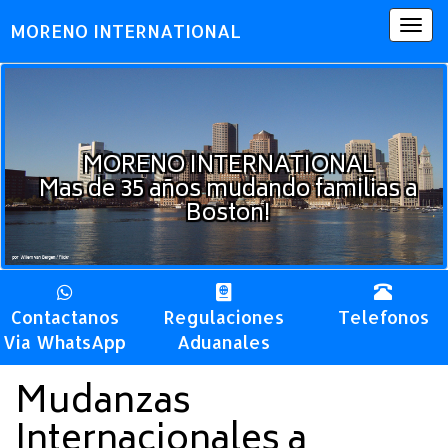
Togg
MORENO INTERNATIONAL
navig
MORENO INTERNATIONAL
Mas de 35 años mudando familias a
Boston!
Contactanos
Regulaciones
Telefonos
Via WhatsApp
Aduanales
Mudanzas
Internacionales a