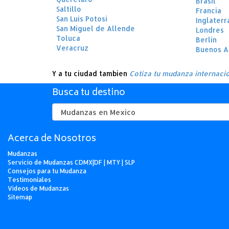
Brasil
Saltillo
Francia
San Luis Potosi
Inglaterr
San Miguel de Allende
Londres
Toluca
Berlin
Veracruz
Buenos A
Y a tu ciudad tambien
Cotiza tu mudanza internaci
Busca tu destino
Acerca de Nosotros
Mudanzas
Servicio de Mudanzas CDMX|DF | MTY | SLP
Consejos para tu Mudanza
Testimoniales
Videos de Mudanzas
Sitemap