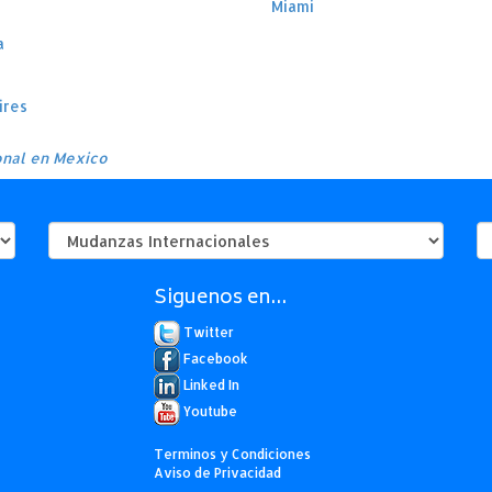
Miami
a
ires
onal en Mexico
Siguenos en...
Twitter
Facebook
Linked In
Youtube
Terminos y Condiciones
Aviso de Privacidad