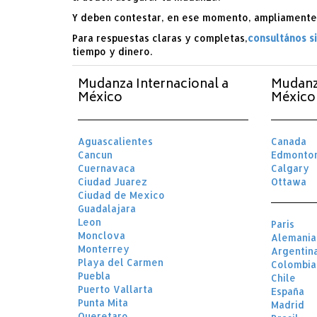
Y deben contestar, en ese momento, ampliamente 
Para respuestas claras y completas,
consultános s
tiempo y dinero.
Mudanza Internacional a
Mudanz
México
México 
Aguascalientes
Canada
Cancun
Edmonto
Cuernavaca
Calgary
Ciudad Juarez
Ottawa
Ciudad de Mexico
Guadalajara
Leon
Paris
Monclova
Alemania
Monterrey
Argentin
Playa del Carmen
Colombia
Puebla
Chile
Puerto Vallarta
España
Punta Mita
Madrid
Queretaro