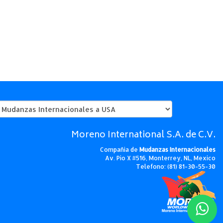
Moreno International S.A. de C.V.
Compañia de
Mudanzas Internacionales
Av. Pio X #516, Monterrey, NL, Mexico
Telefono: (81) 81-30-55-30