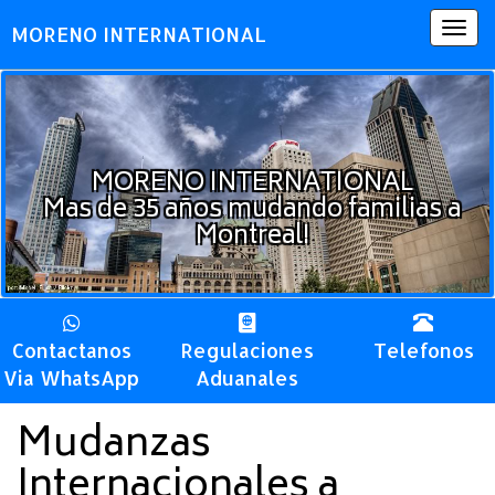
Togg
MORENO INTERNATIONAL
navig
MORENO INTERNATIONAL
Mas de 35 años mudando familias a
Montreal!
Contactanos
Regulaciones
Telefonos
Via WhatsApp
Aduanales
Mudanzas
Internacionales a