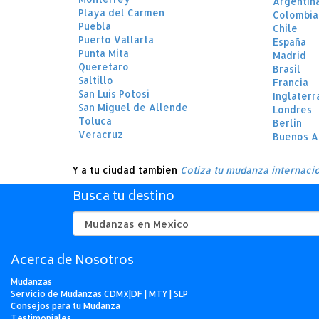
Argentin
Playa del Carmen
Colombia
Puebla
Chile
Puerto Vallarta
España
Punta Mita
Madrid
Queretaro
Brasil
Saltillo
Francia
San Luis Potosi
Inglaterr
San Miguel de Allende
Londres
Toluca
Berlin
Veracruz
Buenos A
Y a tu ciudad tambien
Cotiza tu mudanza internaci
Busca tu destino
Acerca de Nosotros
Mudanzas
Servicio de Mudanzas CDMX|DF | MTY | SLP
Consejos para tu Mudanza
Testimoniales