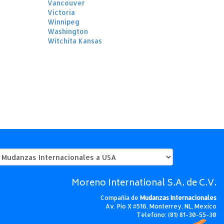
Vancouver
Victoria
Winnipeg
Washington
Witchita Kansas
Moreno International S.A. de C.V.
Compañia de
Mudanzas Internacionales
Av. Pio X #516, Monterrey, NL, Mexico
Telefono: (81) 81-30-55-30