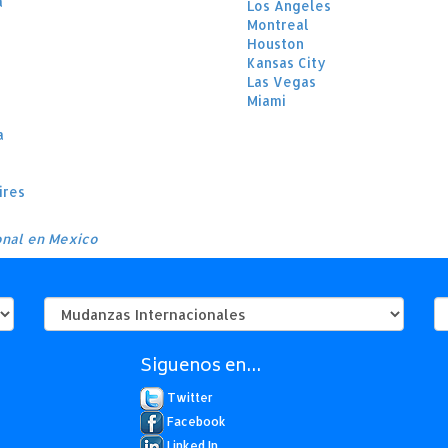
a
Los Angeles
Montreal
Houston
Kansas City
Las Vegas
Miami
a
ires
onal en Mexico
Siguenos en...
Twitter
Facebook
Linked In