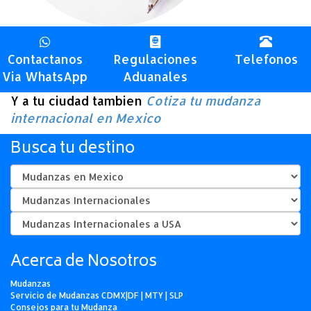
Contactanos
Regulaciones
Telefonos
Via WhatsApp
Aduanales
Y a tu ciudad tambien
Cotiza tu mudanza
internacional en Mexico
Busca tu destino
Acerca de Nosotros
Mudanzas
Servicio de Mudanzas CDMX|DF | MTY | SLP
Consejos para tu Mudanza